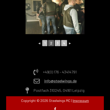
◄
1
2
3
4
►
+49(0) 176 - 43414791
info@steelwings.de
Postfach 310245, 04161 Leipzig
Copyright © 2026 Steelwings MC |
Impressum