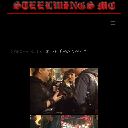
Zum
Inhalt
springen
Steelw
-
MC
SWMC - ALBUM
»
2018 - GLÜHWEINPARTY